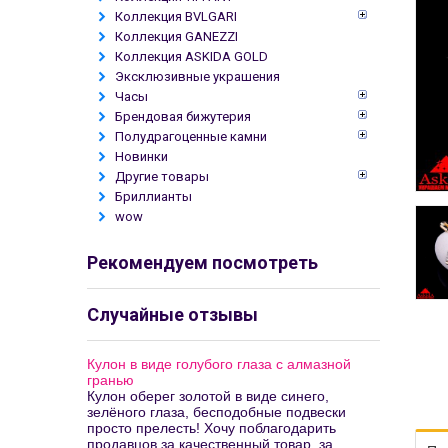
Коллекция BVLGARI
Коллекция GANEZZI
Коллекция ASKIDA GOLD
Эксклюзивные украшения
Часы
Брендовая бижутерия
Полудрагоценные камни
Новинки
Другие товары
Бриллианты
wow
Рекомендуем посмотреть
Случайные отзывы
Кулон в виде голубого глаза с алмазной
гранью
Кулон оберег золотой в виде синего,
зелёного глаза, бесподобные подвески
просто прелесть! Хочу поблагодарить
продавцов за качественный товар, за