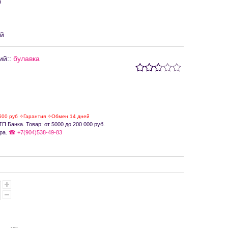
9
й
ий:
:
булавка
500 руб ✧Гарантия ✧Обмен 14 дней
П Банка. Товар: от 5000 до 200 000 руб.
ра.
☎ +7(904)538-49-83