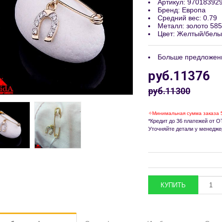
Артикул
:
97018392
Бренд
:
Европа
Средний вес
:
0.79
Металл
:
золото 585
Цвет
:
Желтый/белы
Больше предложен
руб.11376
руб.11300
✧Минимальная сумма заказа 
*Кредит до 36 платежей от ОТ
Уточняйте детали у менедже