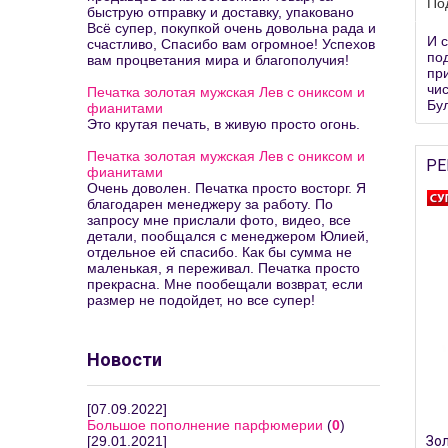
По
быструю отправку и доставку, упаковано
Всё супер, покупкой очень довольна рада и
И 
счастливо, Спасибо вам огромное! Успехов
по
вам процветания мира и благополучия!
пр
чи
Печатка золотая мужская Лев с ониксом и
Бу
фианитами
Это крутая печать, в живую просто огонь.
Печатка золотая мужская Лев с ониксом и
РЕ
фианитами
Очень доволен. Печатка просто восторг. Я
благодарен менеджеру за работу. По
запросу мне прислали фото, видео, все
детали, пообщался с менеджером Юлией,
отдельное ей спасибо. Как бы сумма не
маленькая, я переживал. Печатка просто
прекрасна. Мне пообещали возврат, если
размер не подойдет, но все супер!
Новости
[07.09.2022]
Большое пополнение парфюмерии
(
0
)
[29.01.2021]
Зол