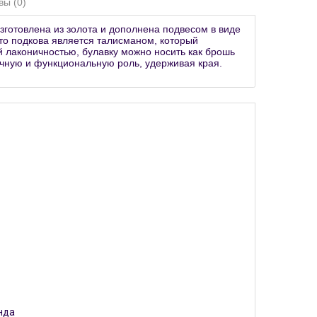
вы (0)
зготовлена из золота и дополнена подвесом в виде
то подкова является талисманом, который
 лаконичностью, булавку можно носить как брошь
ичную и функциональную роль, удерживая края.
нда