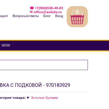
☎ +7(904)538-49-83
0
✉ office@askida.ru
каунт
Вопросы\ответы
Блог
Вход
WOW
ВКА С ПОДКОВОЙ - 970183929
егория товара:
☛
Золотые булавки