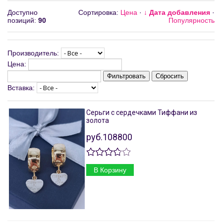
Доступно
Сортировка:
Цена
·
↓ Дата добавления
·
позиций
:
90
Популярность
Производитель:
Цена:
Фильтровать
Сбросить
Вставка:
Серьги с сердечками Тиффани из
золота
руб.108800
В Корзину