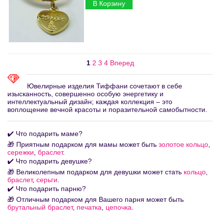
В Корзину
1
2
3
4
Вперед
Ювелирные изделия Тиффани сочетают в себе
изысканность, совершенно особую энергетику и
интеллектуальный дизайн; каждая коллекция – это
воплощение вечной красоты и поразительной самобытности.
✔️ Что подарить маме?
🎁 Приятным подарком для мамы может быть
золотое кольцо
,
сережки
,
браслет
.
✔️ Что подарить девушке?
🎁 Великолепным подарком для девушки может стать
кольцо
,
браслет
,
серьги
.
✔️ Что подарить парню?
🎁 Отличным подарком для Вашего парня может быть
брутальный браслет
,
печатка
,
цепочка
.