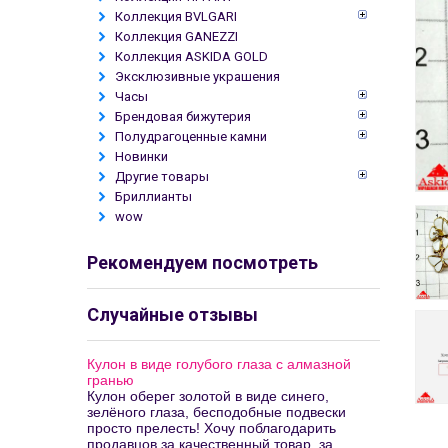
Коллекция BVLGARI
Коллекция GANEZZI
Коллекция ASKIDA GOLD
Эксклюзивные украшения
Часы
Брендовая бижутерия
Полудрагоценные камни
Новинки
Другие товары
Бриллианты
wow
Рекомендуем посмотреть
Случайные отзывы
Кулон в виде голубого глаза с алмазной
гранью
Кулон оберег золотой в виде синего,
зелёного глаза, бесподобные подвески
просто прелесть! Хочу поблагодарить
продавцов за качественный товар, за