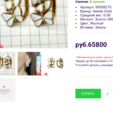
Наличие:
В наличии
Артикул
:
99358275
Бренд
:
Askida Gold
Средний вес
:
6.58
Металл
:
Золото 58
Цвет
:
Желтый
Вставка
:
Эмаль
руб.65800
✧Минимальная сумма заказа 
*Кредит до 36 платежей от ОТ
Уточняйте детали у менедже