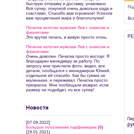
быструю отправку и доставку, упаковано
По
Всё супер, покупкой очень довольна рада и
счастливо, Спасибо вам огромное! Успехов
вам процветания мира и благополучия!
Вс
Печатка золотая мужская Лев с ониксом и
фианитами
РЕ
Это крутая печать, в живую просто огонь.
Печатка золотая мужская Лев с ониксом и
фианитами
Очень доволен. Печатка просто восторг. Я
благодарен менеджеру за работу. По
запросу мне прислали фото, видео, все
детали, пообщался с менеджером Юлией,
отдельное ей спасибо. Как бы сумма не
маленькая, я переживал. Печатка просто
прекрасна. Мне пообещали возврат, если
размер не подойдет, но все супер!
Новости
Пир
[07.09.2022]
ру
Большое пополнение парфюмерии
(
0
)
[29.01.2021]