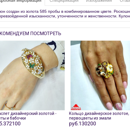
дробная информация
Спецификация
Изображения
Отзы
лон создан из золота 585 пробы в комбинированном цвете. Роскош
превзойденной изысканности, утонченности и женственности. Куло
КОМЕНДУЕМ ПОСМОТРЕТЬ
слет дизайнерский золотой -
Кольцо дизайнерское золотое,
ты и бабочки
первоцветы из эмали
б.372100
руб.130200