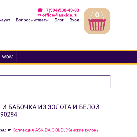
☎ +7(904)538-49-83
0
✉ office@askida.ru
каунт
Вопросы\ответы
Блог
Вход
WOW
 И БАБОЧКА ИЗ ЗОЛОТА И БЕЛОЙ
90284
ра:
☛
Коллекция ASKIDA GOLD
,
Женские кулоны