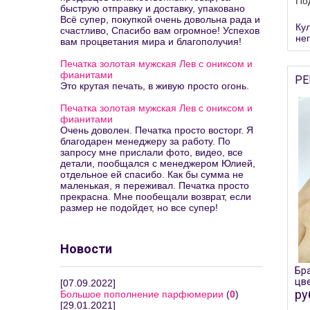
По
быструю отправку и доставку, упаковано
Всё супер, покупкой очень довольна рада и
Ку
счастливо, Спасибо вам огромное! Успехов
не
вам процветания мира и благополучия!
Печатка золотая мужская Лев с ониксом и
фианитами
РЕ
Это крутая печать, в живую просто огонь.
Печатка золотая мужская Лев с ониксом и
фианитами
Очень доволен. Печатка просто восторг. Я
благодарен менеджеру за работу. По
запросу мне прислали фото, видео, все
детали, пообщался с менеджером Юлией,
отдельное ей спасибо. Как бы сумма не
маленькая, я переживал. Печатка просто
прекрасна. Мне пообещали возврат, если
размер не подойдет, но все супер!
Новости
Бра
цве
[07.09.2022]
ру
Большое пополнение парфюмерии
(
0
)
[29.01.2021]