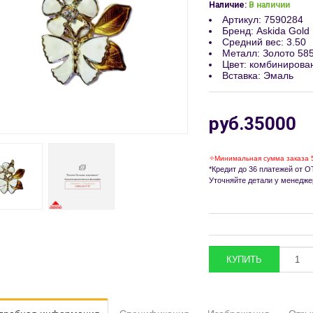
Наличие:
В наличии
Артикул
:
7590284
Бренд
:
Askida Gold
Средний вес
:
3.50
Металл
:
Золото 58
Цвет
:
комбинирова
Вставка
:
Эмаль
руб.35000
✧Минимальная сумма заказа 
*Кредит до 36 платежей от ОТ
Уточняйте детали у менедже