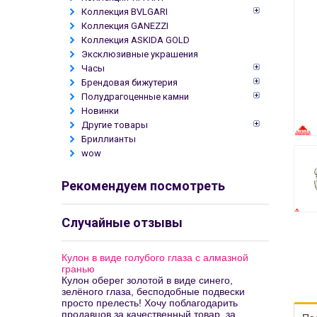
Коллекция BVLGARI
Коллекция GANEZZI
Коллекция ASKIDA GOLD
Эксклюзивные украшения
Часы
Брендовая бижутерия
Полудрагоценные камни
Новинки
Другие товары
Бриллианты
wow
Рекомендуем посмотреть
Случайные отзывы
Кулон в виде голубого глаза с алмазной
гранью
Кулон оберег золотой в виде синего,
зелёного глаза, бесподобные подвески
просто прелесть! Хочу поблагодарить
продавцов за качественный товар, за