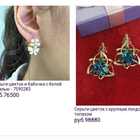
ьги цветок и бабочка с белой
алью - 7590283
б.76500
Серьги цветок с крупным лонд
топазом
руб.98880