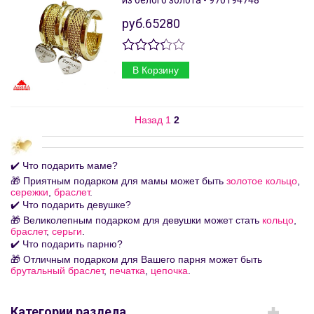
из белого золота - 970194748
руб.65280
В Корзину
Назад
1
2
✔️ Что подарить маме?
🎁 Приятным подарком для мамы может быть
золотое кольцо
,
сережки
,
браслет
.
✔️ Что подарить девушке?
🎁 Великолепным подарком для девушки может стать
кольцо
,
браслет
,
серьги
.
✔️ Что подарить парню?
🎁 Отличным подарком для Вашего парня может быть
брутальный браслет
,
печатка
,
цепочка
.
Категории раздела