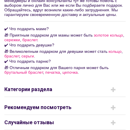
менеджеры и онлайн консультанты тут же готовы помочь с
выбором лично для Вас или же если Вы подбираете подарок.
Обращайтесь, вдруг возникли какие-либо затруднения. Мы
гарантируем своевременную доставку и актуальные цены.
✔️ Что подарить маме?
🎁 Приятным подарком для мамы может быть
золотое кольцо
,
сережки
,
браслет
.
✔️ Что подарить девушке?
🎁 Великолепным подарком для девушки может стать
кольцо
,
браслет
,
серьги
.
✔️ Что подарить парню?
🎁 Отличным подарком для Вашего парня может быть
брутальный браслет
,
печатка
,
цепочка
.
Категории раздела
Рекомендуем посмотреть
Случайные отзывы