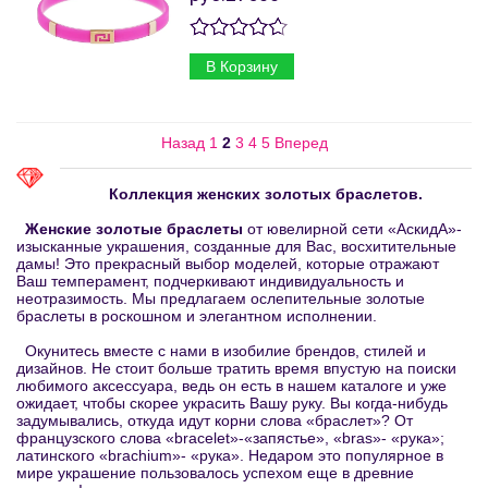
В Корзину
Назад
1
2
3
4
5
Вперед
Коллекция женских золотых браслетов.
Женские золотые браслеты
от ювелирной сети «АскидА»-
изысканные украшения, созданные для Вас, восхитительные
дамы! Это прекрасный выбор моделей, которые отражают
Ваш темперамент, подчеркивают индивидуальность и
неотразимость. Мы предлагаем ослепительные золотые
браслеты в роскошном и элегантном исполнении.
Окунитесь вместе с нами в изобилие брендов, стилей и
дизайнов. Не стоит больше тратить время впустую на поиски
любимого аксессуара, ведь он есть в нашем каталоге и уже
ожидает, чтобы скорее украсить Вашу руку. Вы когда-нибудь
задумывались, откуда идут корни слова «браслет»? От
французского слова «bracelet»-«запястье», «bras»- «рука»;
латинского «brachium»- «рука». Недаром это популярное в
мире украшение пользовалось успехом еще в древние