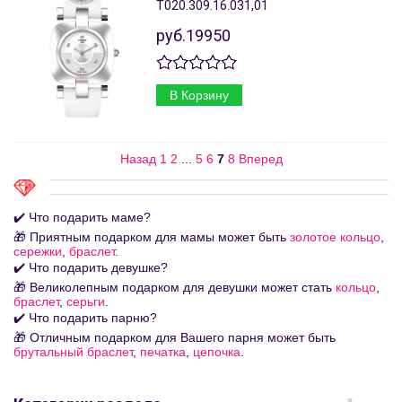
T020.309.16.031,01
руб.19950
В Корзину
Назад
1
2
...
5
6
7
8
Вперед
✔️ Что подарить маме?
🎁 Приятным подарком для мамы может быть
золотое кольцо
,
сережки
,
браслет
.
✔️ Что подарить девушке?
🎁 Великолепным подарком для девушки может стать
кольцо
,
браслет
,
серьги
.
✔️ Что подарить парню?
🎁 Отличным подарком для Вашего парня может быть
брутальный браслет
,
печатка
,
цепочка
.