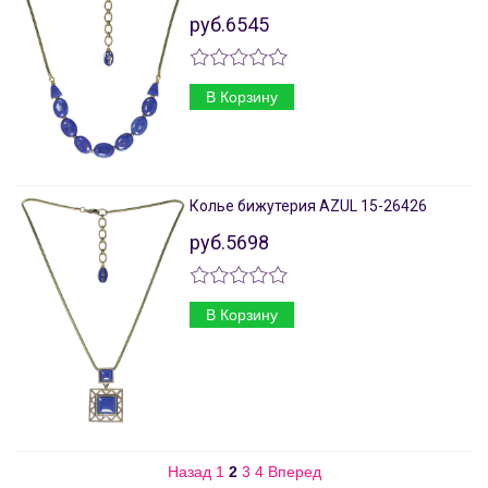
руб.6545
В Корзину
Колье бижутерия AZUL 15-26426
руб.5698
В Корзину
Назад
1
2
3
4
Вперед