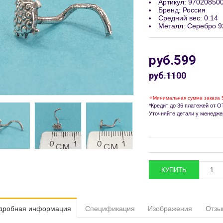
Артикул
:
97020850
Бренд
:
Россия
Средний вес
:
0.14
Металл
:
Серебро 9
руб.599
руб.1100
✧Минимальная сумма заказа 
*Кредит до 36 платежей от ОТ
Уточняйте детали у менедже
дробная информация
Спецификация
Изображения
Отзы