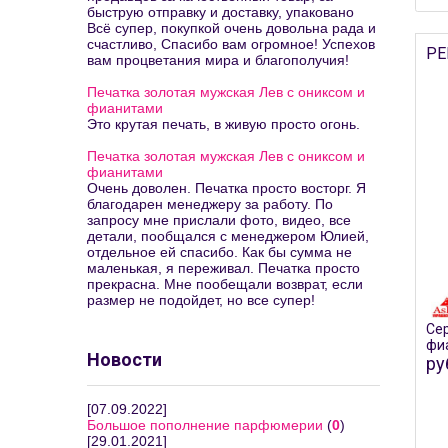
быструю отправку и доставку, упаковано
Всё супер, покупкой очень довольна рада и
счастливо, Спасибо вам огромное! Успехов
РЕ
вам процветания мира и благополучия!
Печатка золотая мужская Лев с ониксом и
фианитами
Это крутая печать, в живую просто огонь.
Печатка золотая мужская Лев с ониксом и
фианитами
Очень доволен. Печатка просто восторг. Я
благодарен менеджеру за работу. По
запросу мне прислали фото, видео, все
детали, пообщался с менеджером Юлией,
отдельное ей спасибо. Как бы сумма не
маленькая, я переживал. Печатка просто
прекрасна. Мне пообещали возврат, если
размер не подойдет, но все супер!
Сер
фи
Новости
ру
[07.09.2022]
Большое пополнение парфюмерии
(
0
)
[29.01.2021]