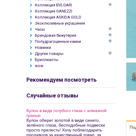
Коллекция BVLGARI
Коллекция GANEZZI
Коллекция ASKIDA GOLD
Эксклюзивные украшения
Часы
Брендовая бижутерия
Полудрагоценные камни
Новинки
Другие товары
Бриллианты
wow
Рекомендуем посмотреть
Случайные отзывы
Кулон в виде голубого глаза с алмазной
гранью
Кулон оберег золотой в виде синего,
зелёного глаза, бесподобные подвески
По
просто прелесть! Хочу поблагодарить
продавцов за качественный товар, за