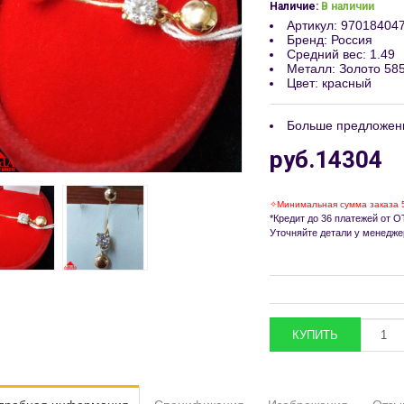
Наличие:
В наличии
Артикул
:
97018404
Бренд
:
Россия
Средний вес
:
1.49
Металл
:
Золото 58
Цвет
:
красный
Больше предложен
руб.14304
✧Минимальная сумма заказа 
*Кредит до 36 платежей от ОТ
Уточняйте детали у менедже