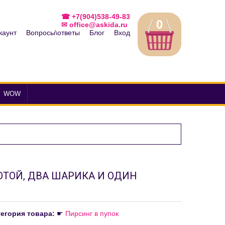
☎ +7(904)538-49-83
0
✉ office@askida.ru
каунт
Вопросы\ответы
Блог
Вход
WOW
ТОЙ, ДВА ШАРИКА И ОДИН
егория товара:
☛
Пирсинг в пупок