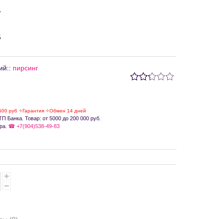
7
5
ий:
:
пирсинг
500 руб ✧Гарантия ✧Обмен 14 дней
П Банка. Товар: от 5000 до 200 000 руб.
ра.
☎ +7(904)538-49-83