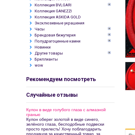
Коллекция BVLGARI
Коллекция GANEZZI
Коллекция ASKIDA GOLD
Эксклюзивные украшения
Часы
Брендовая бижутерия
Полудрагоценные камни
Новинки
Другие товары
Бриллианты
wow
Рекомендуем посмотреть
Случайные отзывы
Кулон в виде голубого глаза с алмазной
гранью
Кулон оберег золотой в виде синего,
зелёного глаза, бесподобные подвески
просто прелесть! Хочу поблагодарить
продавцов за качественный товар, за