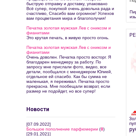
По
быструю отправку и доставку, упаковано
Всё супер, покупкой очень довольна рада и
Пи
счастливо, Спасибо вам огромное! Успехов
из
вам процветания мира и благополучия!
Печатка золотая мужская Лев с ониксом и
фианитами
РЕ
Это крутая печать, в живую просто огонь.
Печатка золотая мужская Лев с ониксом и
фианитами
Очень доволен. Печатка просто восторг. Я
благодарен менеджеру за работу. По
запросу мне прислали фото, видео, все
детали, пообщался с менеджером Юлией,
отдельное ей спасибо. Как бы сумма не
маленькая, я переживал. Печатка просто
прекрасна. Мне пообещали возврат, если
размер не подойдет, но все супер!
Новости
Зо
пу
[07.09.2022]
ру
Большое пополнение парфюмерии
(
0
)
[29.01.2021]