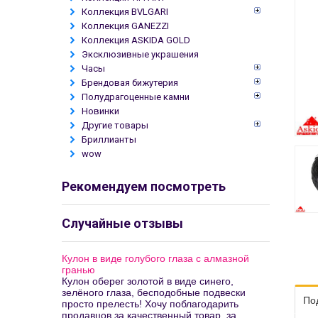
Коллекция BVLGARI
Коллекция GANEZZI
Коллекция ASKIDA GOLD
Эксклюзивные украшения
Часы
Брендовая бижутерия
Полудрагоценные камни
Новинки
Другие товары
Бриллианты
wow
Рекомендуем посмотреть
Случайные отзывы
Кулон в виде голубого глаза с алмазной
гранью
Кулон оберег золотой в виде синего,
зелёного глаза, бесподобные подвески
По
просто прелесть! Хочу поблагодарить
продавцов за качественный товар, за