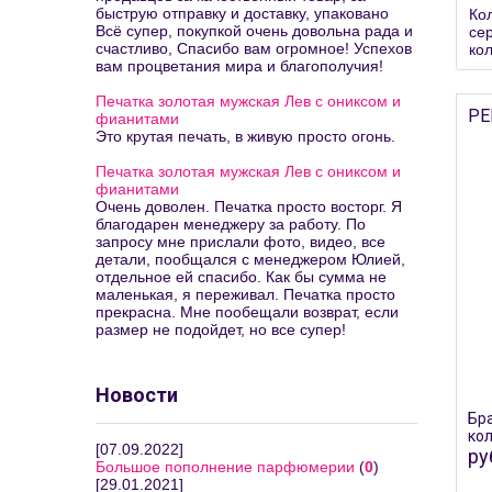
быструю отправку и доставку, упаковано
Ко
Всё супер, покупкой очень довольна рада и
се
счастливо, Спасибо вам огромное! Успехов
ко
вам процветания мира и благополучия!
Печатка золотая мужская Лев с ониксом и
РЕ
фианитами
Это крутая печать, в живую просто огонь.
Печатка золотая мужская Лев с ониксом и
фианитами
Очень доволен. Печатка просто восторг. Я
благодарен менеджеру за работу. По
запросу мне прислали фото, видео, все
детали, пообщался с менеджером Юлией,
отдельное ей спасибо. Как бы сумма не
маленькая, я переживал. Печатка просто
прекрасна. Мне пообещали возврат, если
размер не подойдет, но все супер!
Новости
Бра
ко
[07.09.2022]
ру
Большое пополнение парфюмерии
(
0
)
[29.01.2021]