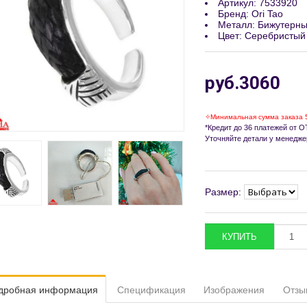
Артикул
:
7533920
Бренд
:
Ori Tao
Металл
:
Бижутерны
Цвет
:
Серебристый
руб.3060
✧Минимальная сумма заказа 
*Кредит до 36 платежей от ОТ
Уточняйте детали у менедже
Размер:
дробная информация
Спецификация
Изображения
Отзы