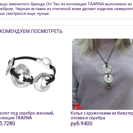
льцо именитого бренда Ori Tao из коллекции TAARNA выполнено из
ребром. Черная вставка из плетеной кожи делает изделие невероят
лье смотрится еще лучше.
КОМЕНДУЕМ ПОСМОТРЕТЬ
слет под серебро женский,
Колье с кружочками из бижуте
ллекция TAARNA
сплава и серебра
б.7280
руб.9400