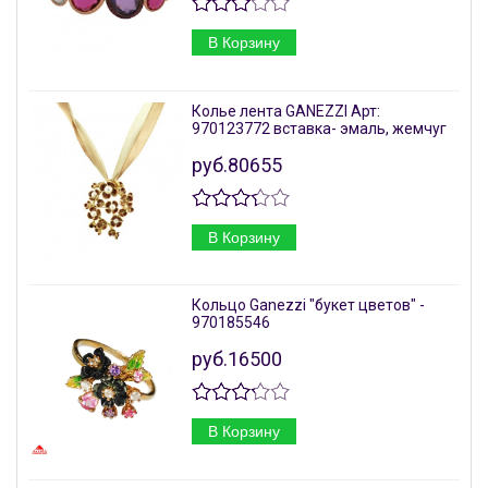
В Корзину
Колье лента GANEZZI Арт:
970123772 вставка- эмаль, жемчуг
руб.80655
В Корзину
Кольцо Ganezzi "букет цветов" -
970185546
руб.16500
В Корзину