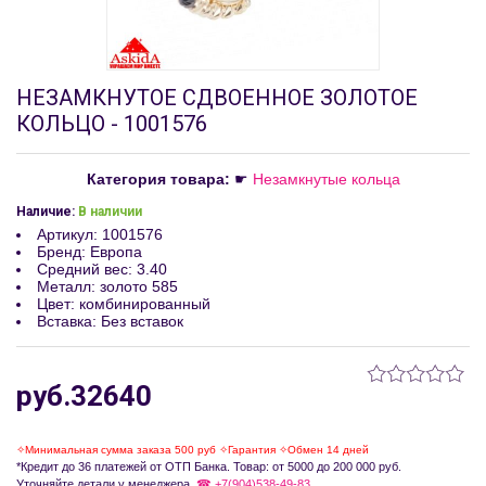
НЕЗАМКНУТОЕ СДВОЕННОЕ ЗОЛОТОЕ
КОЛЬЦО - 1001576
Категория товара:
☛
Незамкнутые кольца
Наличие:
В наличии
Артикул
:
1001576
Бренд
:
Европа
Средний вес
:
3.40
Металл
:
золото 585
Цвет
:
комбинированный
Вставка
:
Без вставок
руб.32640
✧Минимальная сумма заказа 500 руб ✧Гарантия ✧Обмен 14 дней
*Кредит до 36 платежей от ОТП Банка. Товар: от 5000 до 200 000 руб.
Уточняйте детали у менеджера.
☎ +7(904)538-49-83