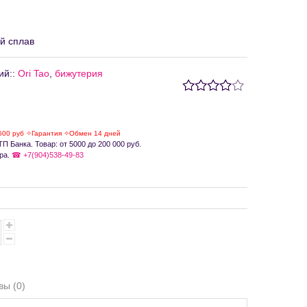
й сплав
ий:
:
Ori Tao
,
бижутерия
500 руб ✧Гарантия ✧Обмен 14 дней
П Банка. Товар: от 5000 до 200 000 руб.
ра.
☎ +7(904)538-49-83
вы (0)