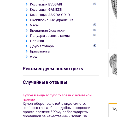
Коллекция BVLGARI
Коллекция GANEZZI
Коллекция ASKIDA GOLD
Эксклюзивные украшения
Часы
Брендовая бижутерия
Полудрагоценные камни
Новинки
Другие товары
Бриллианты
wow
Рекомендуем посмотреть
Случайные отзывы
Кулон в виде голубого глаза с алмазной
гранью
Кулон оберег золотой в виде синего,
зелёного глаза, бесподобные подвески
По
просто прелесть! Хочу поблагодарить
продавцов за качественный товар, за