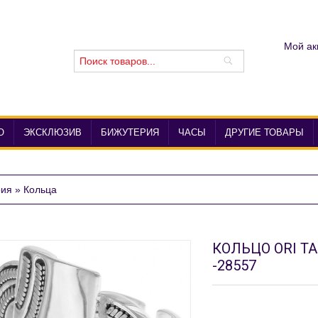
Мой ак
О
ЭКСКЛЮЗИВ
БИЖУТЕРИЯ
ЧАСЫ
ДРУГИЕ ТОВАРЫ
рия
»
Кольца
КОЛЬЦО ORI TA
-28557