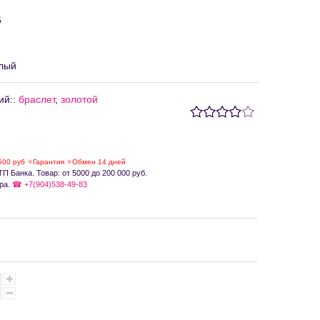
6
лый
ий:
:
браслет
,
золотой
500 руб ✧Гарантия ✧Обмен 14 дней
П Банка. Товар: от 5000 до 200 000 руб.
ра.
☎ +7(904)538-49-83