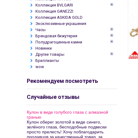
Коллекция BVLGARI
Коллекция GANEZZI
Коллекция ASKIDA GOLD
Эксклюзивные украшения
Часы
Брендовая бижутерия
Полудрагоценные камни
Новинки
Другие товары
Бриллианты
wow
Рекомендуем посмотреть
Случайные отзывы
Кулон в виде голубого глаза с алмазной
гранью
Кулон оберег золотой в виде синего,
зелёного глаза, бесподобные подвески
просто прелесть! Хочу поблагодарить
продавцов за качественный товар, за