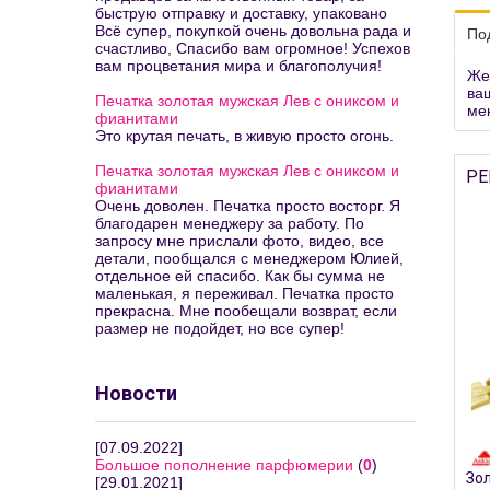
быструю отправку и доставку, упаковано
Всё супер, покупкой очень довольна рада и
По
счастливо, Спасибо вам огромное! Успехов
вам процветания мира и благополучия!
Же
ва
Печатка золотая мужская Лев с ониксом и
ме
фианитами
Это крутая печать, в живую просто огонь.
Печатка золотая мужская Лев с ониксом и
РЕ
фианитами
Очень доволен. Печатка просто восторг. Я
благодарен менеджеру за работу. По
запросу мне прислали фото, видео, все
детали, пообщался с менеджером Юлией,
отдельное ей спасибо. Как бы сумма не
маленькая, я переживал. Печатка просто
прекрасна. Мне пообещали возврат, если
размер не подойдет, но все супер!
Новости
[07.09.2022]
Большое пополнение парфюмерии
(
0
)
Зол
[29.01.2021]