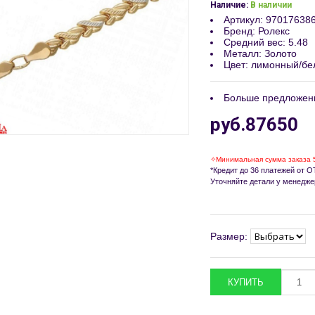
Наличие:
В наличии
Артикул
:
97017638
Бренд
:
Ролекс
Средний вес
:
5.48
Металл
:
Золото
Цвет
:
лимонный/бе
Больше предложен
руб.87650
✧Минимальная сумма заказа 
*Кредит до 36 платежей от ОТ
Уточняйте детали у менедже
Размер: