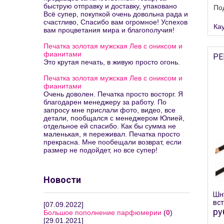
быструю отправку и доставку, упаковано
По
Всё супер, покупкой очень довольна рада и
счастливо, Спасибо вам огромное! Успехов
Кау
вам процветания мира и благополучия!
Печатка золотая мужская Лев с ониксом и
фианитами
РЕ
Это крутая печать, в живую просто огонь.
Печатка золотая мужская Лев с ониксом и
фианитами
Очень доволен. Печатка просто восторг. Я
благодарен менеджеру за работу. По
запросу мне прислали фото, видео, все
детали, пообщался с менеджером Юлией,
отдельное ей спасибо. Как бы сумма не
маленькая, я переживал. Печатка просто
прекрасна. Мне пообещали возврат, если
размер не подойдет, но все супер!
Новости
Шну
вс
[07.09.2022]
ру
Большое пополнение парфюмерии
(
0
)
[29.01.2021]