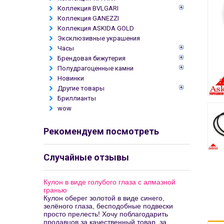
Коллекция BVLGARI
Коллекция GANEZZI
Коллекция ASKIDA GOLD
Эксклюзивные украшения
Часы
Брендовая бижутерия
Полудрагоценные камни
Новинки
Другие товары
Бриллианты
wow
Рекомендуем посмотреть
Случайные отзывы
Кулон в виде голубого глаза с алмазной
гранью
Кулон оберег золотой в виде синего,
зелёного глаза, бесподобные подвески
просто прелесть! Хочу поблагодарить
продавцов за качественный товар, за