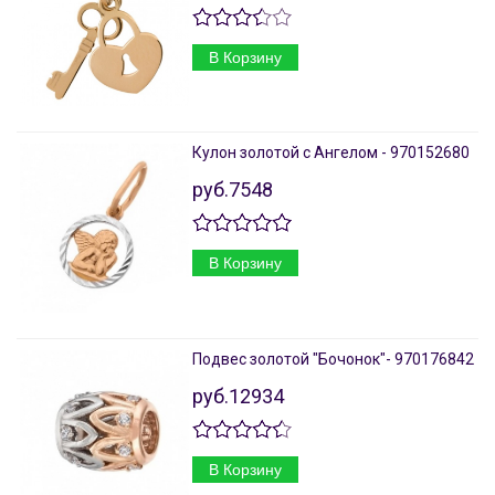
В Корзину
Кулон золотой с Ангелом - 970152680
руб.7548
В Корзину
Подвес золотой "Бочонок"- 970176842
руб.12934
В Корзину