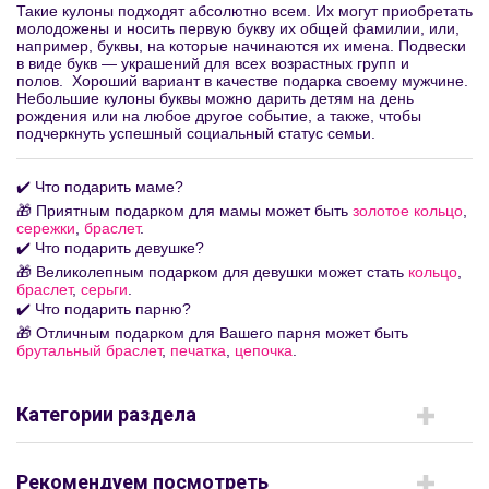
Такие кулоны подходят абсолютно всем. Их могут приобретать
молодожены и носить первую букву их общей фамилии, или,
например, буквы, на которые начинаются их имена. Подвески
в виде букв — украшений для всех возрастных групп и
полов. Хороший вариант в качестве подарка своему мужчине.
Небольшие кулоны буквы можно дарить детям на день
рождения или на любое другое событие, а также, чтобы
подчеркнуть успешный социальный статус семьи.
✔️ Что подарить маме?
🎁 Приятным подарком для мамы может быть
золотое кольцо
,
сережки
,
браслет
.
✔️ Что подарить девушке?
🎁 Великолепным подарком для девушки может стать
кольцо
,
браслет
,
серьги
.
✔️ Что подарить парню?
🎁 Отличным подарком для Вашего парня может быть
брутальный браслет
,
печатка
,
цепочка
.
Категории раздела
Рекомендуем посмотреть